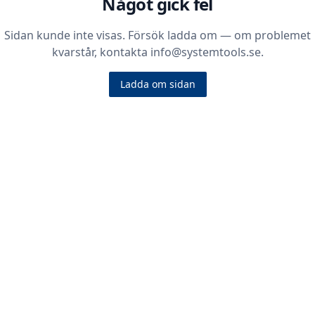
Något gick fel
Sidan kunde inte visas. Försök ladda om — om problemet
kvarstår, kontakta info@systemtools.se.
Ladda om sidan