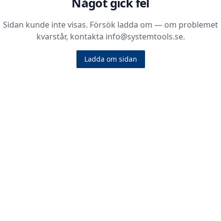
Något gick fel
Sidan kunde inte visas. Försök ladda om — om problemet
kvarstår, kontakta info@systemtools.se.
Ladda om sidan