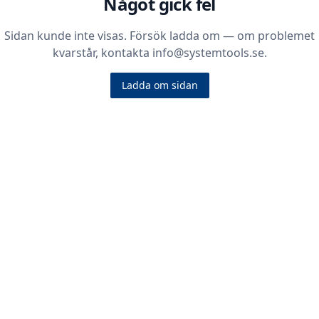
Något gick fel
Sidan kunde inte visas. Försök ladda om — om problemet
kvarstår, kontakta info@systemtools.se.
Ladda om sidan