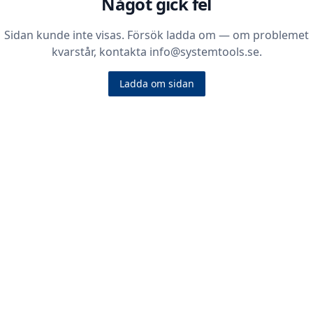
Något gick fel
Sidan kunde inte visas. Försök ladda om — om problemet
kvarstår, kontakta info@systemtools.se.
Ladda om sidan