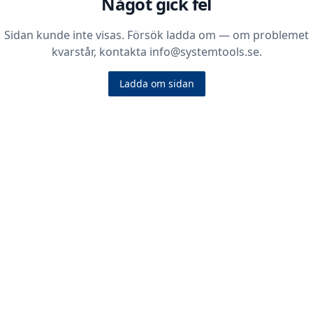
Något gick fel
Sidan kunde inte visas. Försök ladda om — om problemet
kvarstår, kontakta info@systemtools.se.
Ladda om sidan