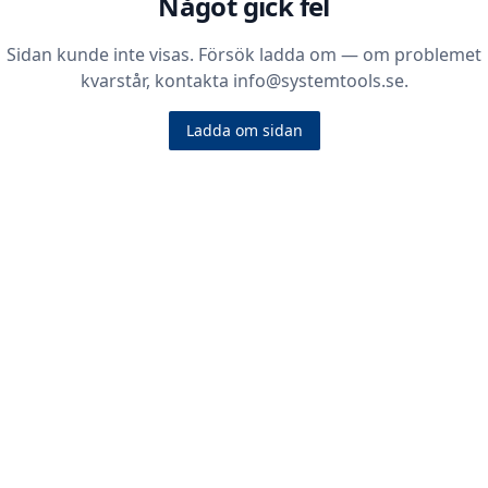
Något gick fel
Sidan kunde inte visas. Försök ladda om — om problemet
kvarstår, kontakta info@systemtools.se.
Ladda om sidan